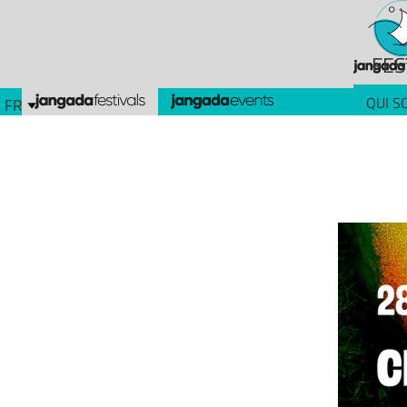
FES
QUI S
FR