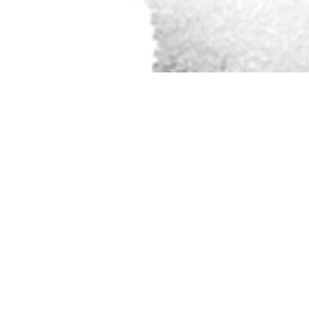
26ÈME FESTIVAL DU CINÉMA
BRÉSILIEN: HOMMAGE À
ANTÔNIO PITANGA, ICÔNE
DU CINÉMA BRÉSILIEN
Quel bonheur d'avoir célébré avec notre cher public les 25 ans