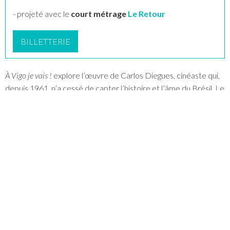
- projeté avec le
court métrage
Le Retour
BILLETTERIE
À Vigo je vais !
explore l’œuvre de Carlos Diegues, cinéaste qui,
depuis 1961, n’a cessé de capter l’histoire et l’âme du Brésil. Le
long métrage tisse un dialogue entre ses réalisations et la
trajectoire personnelle de “Cacá”, alternant extraits de ses
œuvres et entretiens recueillis au fil de six décennies. Il
propose des images inédites du dernier tournage de
Deus ainda
é brasileiro
, une projection de
Bye Bye Brasil
dans la favela du
Vidigal, en présence du réalisateur, ainsi qu’une grande
rencontre de Cacá avec les artistes qui ont marqué sa carrière.
Avec
Carlos Diegues, Renata Almeida Magalhães, Isabel Diegues,
José Bial, Luciana Bezerra, Betty Faria, Antonio Pitanga,