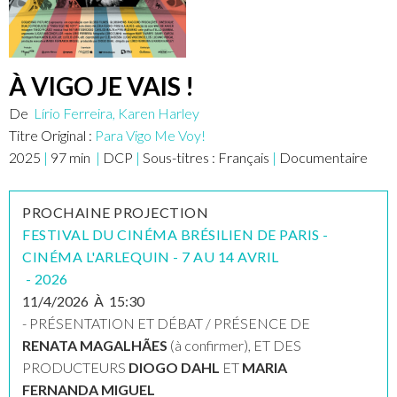
À VIGO JE VAIS !
De
Lírio Ferreira, Karen Harley
Titre Original :
Para Vigo Me Voy!
2025
|
97
min
|
DCP
|
Sous-titres :
Français
|
Documentaire
PROCHAINE PROJECTION
FESTIVAL DU CINÉMA BRÉSILIEN DE PARIS -
CINÉMA L'ARLEQUIN - 7 AU 14 AVRIL
-
2026
11/4/2026
À
15:30
- PRÉSENTATION ET DÉBAT / PRÉSENCE DE
RENATA MAGALHÃES
(à confirmer), ET DES
PRODUCTEURS
DIOGO DAHL
ET
MARIA
FERNANDA MIGUEL