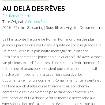
AU-DELÀ DES RÊVES
De
Rafael Duarte
Titre Original :
Além dos Sonhos
2019
|
75
min
|
Streaming
|
Sous-titres :
Anglais
|
Documentaire
Le film raconte l'histoire de Roman Romancini, l'un des plus
grands alpinistes du Brésil, dans la quête de son plus grand rêve
: le mont Everest, la plus haute montagne de la planète.
L'athlète a commencé jeune et a quelquefois flirté avec la mort,
sur plusieurs expéditions. Lors d'une séance d'entraînement, il
est tombé et beaucoup pensaient que cet accident pourrait
mettre définitivement fin à sa carrière sportive. Le
documentaire montre comment Roman a remonté la pente et
fait face aux obstacles qui se trouvaient sur son chemin,
comment le rêve d'Everest a pesé dans son processus de
récupération et lui a donné la force mentale nécessaire à la
guérison. Le long métrage montre également son retour au