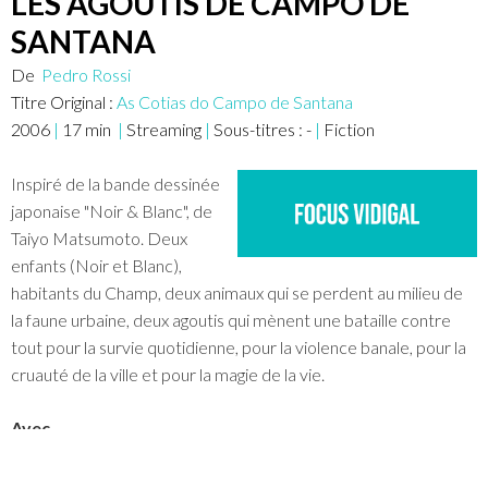
LES AGOUTIS DE CAMPO DE
SANTANA
De
Pedro Rossi
Titre Original :
As Cotias do Campo de Santana
2006
|
17
min
|
Streaming
|
Sous-titres :
-
|
Fiction
Inspiré de la bande dessinée
japonaise "Noir & Blanc", de
Taiyo Matsumoto. Deux
enfants (Noir et Blanc),
habitants du Champ, deux animaux qui se perdent au milieu de
la faune urbaine, deux agoutis qui mènent une bataille contre
tout pour la survie quotidienne, pour la violence banale, pour la
cruauté de la ville et pour la magie de la vie.
Avec
Arthur Bispo, Dona Beija, Felipe Paulino, Henrique Rodrigues, J.
Farias, Robert Pacheco, Sandro Mattos, Seu Luis