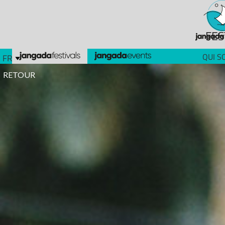
FES
QUI S
FR
RETOUR