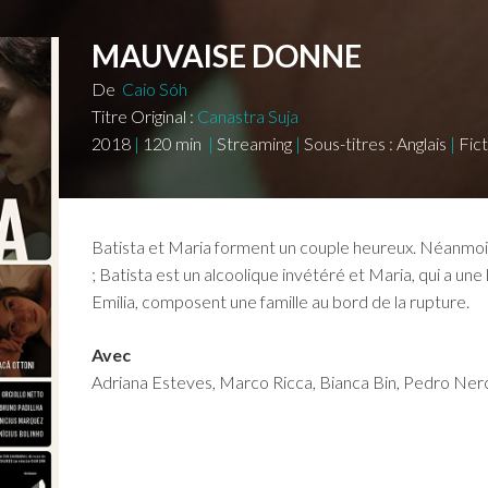
MAUVAISE DONNE
De
Caio Sóh
Titre Original :
Canastra Suja
2018
|
120
min
|
Streaming
|
Sous-titres :
Anglais
|
Fict
Batista et Maria forment un couple heureux. Néanmo
; Batista est un alcoolique invétéré et Maria, qui a une l
Emilia, composent une famille au bord de la rupture.
Avec
Adriana Esteves, Marco Ricca, Bianca Bin, Pedro Ner