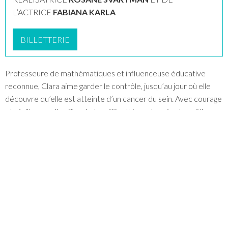
L’ACTRICE
FABIANA KARLA
BILLETTERIE
Professeure de mathématiques et influenceuse éducative
reconnue, Clara aime garder le contrôle, jusqu’au jour où elle
découvre qu’elle est atteinte d’un cancer du sein. Avec courage
et résilience, elle affronte les difficultés, entourée de sa fille
adolescente, de sa mère et de ses amis fidèles. Au fil de son
parcours de soins, Clara célèbre la vie et redéfinit ses relations.
Inspiré d’une histoire vraie.
Avec
Suzana Pires, Marieta Severo, Nathália Costa, Fabiana Karla,
Maria Gal, Giovana Lima, Mariana Costa, Ariane Souza, Ângelo
Paes Leme, Yuri Marçal, Julia Konrad, Heitor Martinez, Pedro
Caetano