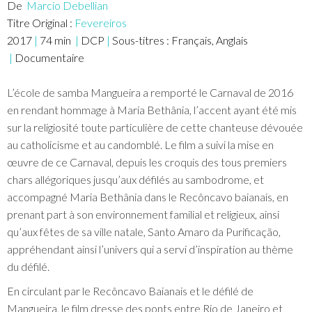
De
Marcio Debellian
Titre Original :
Fevereiros
2017
|
74
min
|
DCP
|
Sous-titres :
Français, Anglais
|
Documentaire
L’école de samba Mangueira a remporté le Carnaval de 2016
en rendant hommage à Maria Bethânia, l’accent ayant été mis
sur la religiosité toute particulière de cette chanteuse dévouée
au catholicisme et au candomblé. Le film a suivi la mise en
œuvre de ce Carnaval, depuis les croquis des tous premiers
chars allégoriques jusqu’aux défilés au sambodrome, et
accompagné Maria Bethânia dans le Recôncavo baianais, en
prenant part à son environnement familial et religieux, ainsi
qu’aux fêtes de sa ville natale, Santo Amaro da Purificação,
appréhendant ainsi l’univers qui a servi d’inspiration au thème
du défilé.
En circulant par le Recôncavo Baianais et le défilé de
Mangueira, le film dresse des ponts entre Rio de Janeiro et