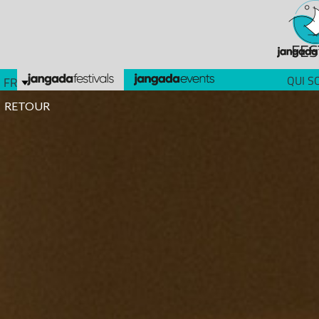
FES
QUI S
FR
RETOUR