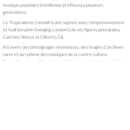
musique populaire brésilienne et influença plusieurs
générations.
Le Tropicalisme connaîtra une rupture avec l’emprisonnement
et l’exil (en plein Swinging London!) de ses figures principales,
Caetano Veloso et Gilberto Gil.
A travers des témoignages révélateurs, des images d’archives
rares et au rythme des musiques de la contre-culture,
Tropicália retrace l’évolution artistique, musicale de ces artistes
nous plongeant dans le tourbillon créatif de l’époque. Il nous
livre un panorama complet de l’un des mouvements culturels
brésilien les plus fascinants.