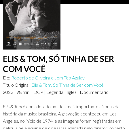
ELIS & TOM, SÓ TINHA DE SER
COM VOCÊ
De:
Roberto de Oliveira e Jom Tob Azulay
Título Original:
Elis & Tom, Só Tinha de Ser com Você
2022
|
98
min
|
DCP
|
Legenda:
Inglês
|
Documentário
Elis & Tom
é considerado um dos mais importantes álbuns da
história da música brasileira. A gravação aconteceu em Los
Angeles, no início de 1974, e as imagens foram registradas em
película pela equipe de cineastas liderada pelo diretor Roberto