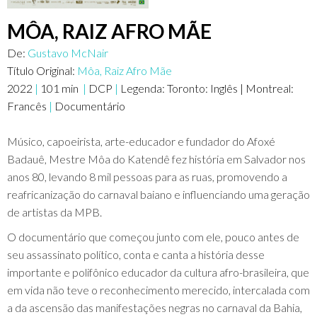
MÔA, RAIZ AFRO MÃE
De:
Gustavo McNair
Título Original:
Môa, Raiz Afro Mãe
2022
|
101
min
|
DCP
|
Legenda:
Toronto: Inglês | Montreal:
Francês
|
Documentário
Músico, capoeirista, arte-educador e fundador do Afoxé
Badauê, Mestre Môa do Katendê fez história em Salvador nos
anos 80, levando 8 mil pessoas para as ruas, promovendo a
reafricanização do carnaval baiano e influenciando uma geração
de artistas da MPB.
O documentário que começou junto com ele, pouco antes de
seu assassinato político, conta e canta a história desse
importante e polifônico educador da cultura afro-brasileira, que
em vida não teve o reconhecimento merecido, intercalada com
a da ascensão das manifestações negras no carnaval da Bahia,