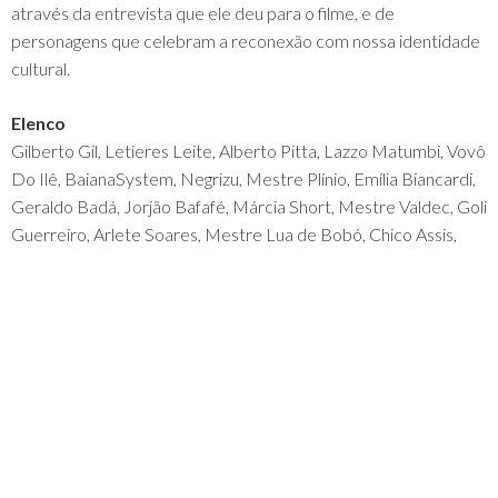
através da entrevista que ele deu para o filme, e de
personagens que celebram a reconexão com nossa identidade
cultural.
Elenco
Gilberto Gil, Letieres Leite, Alberto Pitta, Lazzo Matumbi, Vovô
Do Ilê, BaianaSystem, Negrizu, Mestre Plínio, Emília Biancardi,
Geraldo Badá, Jorjão Bafafé, Márcia Short, Mestre Valdec, Goli
Guerreiro, Arlete Soares, Mestre Lua de Bobó, Chico Assis,
Luedji Luna, Gabi Guedes, Chico César, Dinho Nascimento,
Fabiana Cozza, Jasse Mahii